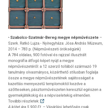
•
Szabolcs-Szatmár-Bereg megye népművészete
–
Szerk. Ratkó Lujza.- Nyíregyháza: Jósa András Múzeum,
2014 – 783 p. (Népművészeti örökségünk)
A 784 oldalas, 900 fotóval és rajzzal illusztrált
monográfia átfogó képet nyújt a megye
népművészetéről: a 12 szerző tollából származó 19
tanulmány olvasmányos, közérthető stílusban foglalja
össze a megye népművészetének sajátosságait a
kazettás mennyezetű templomoktól kezdve a
szőtteseken, pásztorművészeten keresztül egészen a
gyermekjátékokig és a népviseletekig elmenően.
További részletek:
A kötet ára 5.900 Ft.
– Vásárlási lehetőség csak