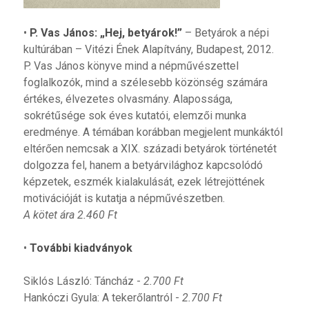
•
P. Vas János: „Hej, betyárok!”
– Betyárok a népi
kultúrában – Vitézi Ének Alapítvány, Budapest, 2012.
P. Vas János könyve mind a népművészettel
foglalkozók, mind a szélesebb közönség számára
értékes, élvezetes olvasmány. Alapossága,
sokrétűsége sok éves kutatói, elemzői munka
eredménye. A témában korábban megjelent munkáktól
eltérően nemcsak a XIX. századi betyárok történetét
dolgozza fel, hanem a betyárvilághoz kapcsolódó
képzetek, eszmék kialakulását, ezek létrejöttének
motivációját is kutatja a népművészetben.
A kötet ára 2.460 Ft
•
További kiadványok
Siklós László: Táncház -
2.700 Ft
Hankóczi Gyula: A tekerőlantról -
2.700 Ft